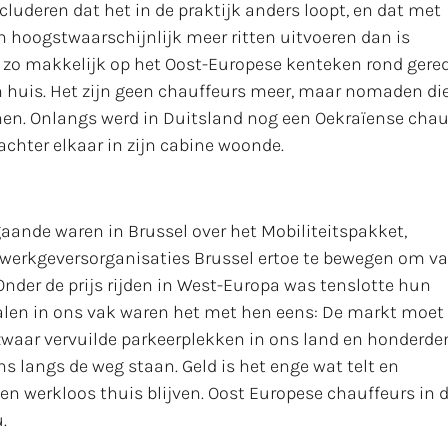
cluderen dat het in de praktijk anders loopt, en dat met
 hoogstwaarschijnlijk meer ritten uitvoeren dan is
t zo makkelijk op het Oost-Europese kenteken rond gere
n huis. Het zijn geen chauffeurs meer, maar nomaden di
nen. Onlangs werd in Duitsland nog een Oekraïense chau
chter elkaar in zijn cabine woonde.
aande waren in Brussel over het Mobiliteitspakket,
werkgeversorganisaties Brussel ertoe te bewegen om v
 Onder de prijs rijden in West-Europa was tenslotte hun
alen in ons vak waren het met hen eens: De markt moet 
zwaar vervuilde parkeerplekken in ons land en honderde
ns langs de weg staan. Geld is het enge wat telt en
n werkloos thuis blijven. Oost Europese chauffeurs in 
.