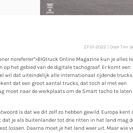
title="witte_platen_LR.jpg"
27-01-2022 | Door Tim d
ener noreferrer">BIGtruck Online Magazine kun je alles l
n op het gebied van de digitale tachograaf. Er komt een
 wil dat uiteindelijk alle internationaal rijdende trucks
ent dat een groot aantal trucks, dat toch al met een
terug moet naar de werkplaats om de Smart tacho te laten
woord is dat we dit zelf zo hebben gewild. Europa kent 
dat je als buitenlander tot drie ritten in het land mag 
est lossen. Daarna moet je het land weer uit. Maar wie v