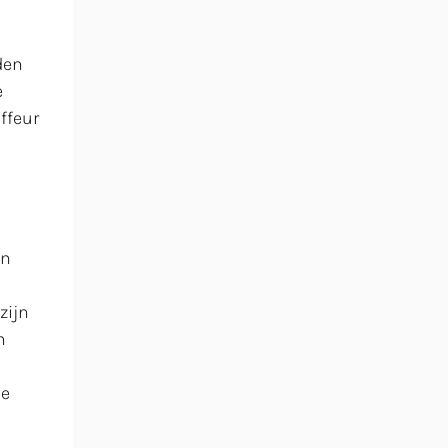
den
e
ffeur
an
zijn
n
de