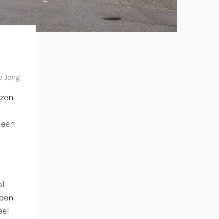
e Jong
ezen
 een
al
doen
eel