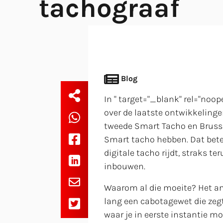
tachograaf
Blog
In " target="_blank" rel="noop
over de laatste ontwikkelinge
tweede Smart Tacho en Brussel
Smart tacho hebben. Dat betek
digitale tacho rijdt, straks 
inbouwen.
Waarom al die moeite? Het ant
lang een cabotagewet die zegt 
waar je in eerste instantie mo