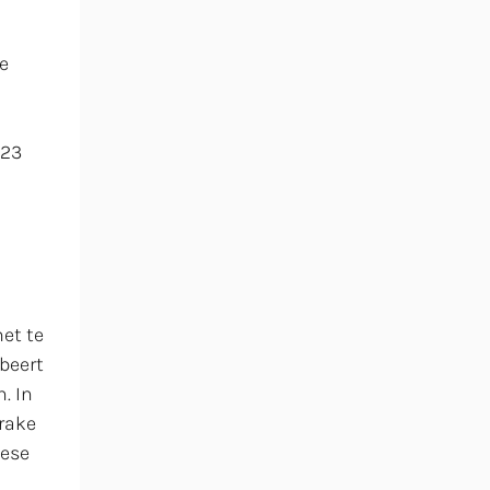
e
023
et te
beert
. In
prake
pese