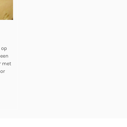
 op
 een
r met
oor