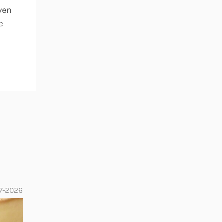
even
e
07-2026