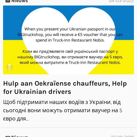
Nieuws
04-03-2022
Hulp aan Oekraïense chauffeurs, Help
for Ukrainian drivers
Щоб підтримати наших водіїв з України, від
сьогодні вони можуть отримати ваучер на 5
євро для…