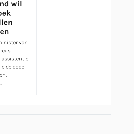
nd wil
oek
llen
ten
minister van
dreas
 assistentie
ie de dode
en,
…