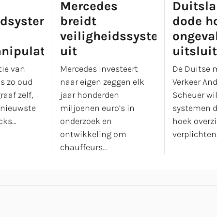
Mercedes
Duitsla
eidsystemen
breidt
dode h
veiligheidssystemen
ongeva
nipulatie
uit
uitslui
ie van
Mercedes investeert
De Duitse 
is zo oud
naar eigen zeggen elk
Verkeer An
aaf zelf,
jaar honderden
Scheuer wil
 nieuwste
miljoenen euro’s in
systemen d
ucks…
onderzoek en
hoek overzi
ontwikkeling om
verplichten
chauffeurs…